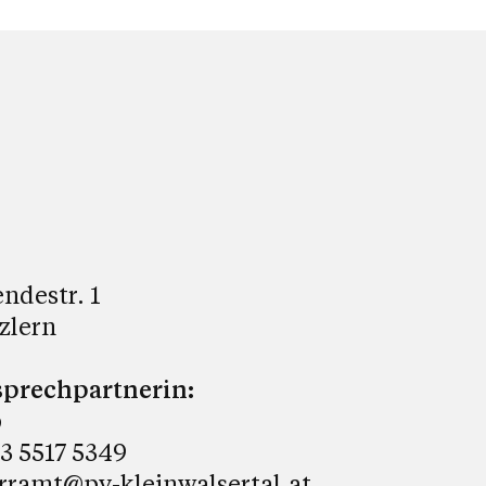
ndestr. 1
zlern
prechpartnerin:
p
3 5517 5349
rramt@pv-kleinwalsertal.at