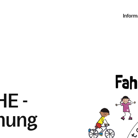
Inform
E -
nung