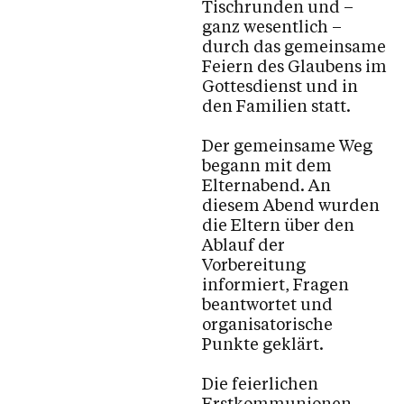
Trauung
Tischrunden und –
ganz wesentlich –
durch das gemeinsame
Seelsorge
Feiern des Glaubens im
Tod, Beerdigung & Trauer
Gottesdienst und in
den Familien statt.
Kinder & Familie
Theodulblettle
Der gemeinsame Weg
begann mit dem
Unsere Verstorbenen
Elternabend. An
diesem Abend wurden
die Eltern über den
Ablauf der
Kalender
Vorbereitung
informiert, Fragen
beantwortet und
Personen
organisatorische
Punkte geklärt.
Die feierlichen
Kontakt
Erstkommunionen