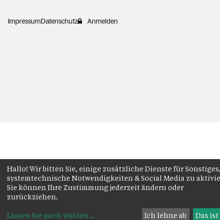
Impressum
Datenschutz
Anmelden
Hallo! Wir bitten Sie, einige zusätzliche Dienste für Sonstiges
systemtechnische Notwendigkeiten & Social Media zu aktivie
Sie können Ihre Zustimmung jederzeit ändern oder
zurückziehen.
Lassen Sie mich wählen
...
Ich lehne ab
Das ist