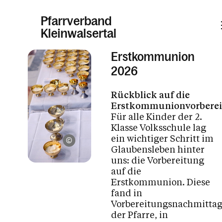
Pfarrverband
Kleinwalsertal
Erstkommunion
Informationen
2026
Rückblick auf die
Aktuelles
Erstkommunionvorbere
Unser Pfarrverband
Für alle Kinder der 2.
Klasse Volksschule lag
Organisationen im Pfarrverband
ein wichtiger Schritt im
Katholische Kirche Vorarlberg
Taufe, Hochzeit, Erstkommunion & Firmung
Glaubensleben hinter
uns: die Vorbereitung
auf die
Firmung
Erstkommunion. Diese
Erstkommunion
fand in
Vorbereitungsnachmitta
Taufe
der Pfarre, in