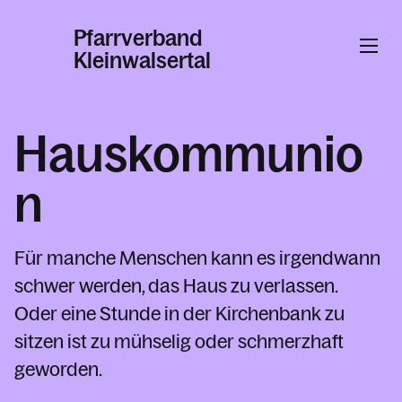
Pfarrverband
Kleinwalsertal
Informationen
Hauskommunio
Aktuelles
n
Unser Pfarrverband
Organisationen im Pfarrverband
Für manche Menschen kann es irgendwann
Taufe, Hochzeit, Erstkommunion &
schwer werden, das Haus zu verlassen.
Firmung
Oder eine Stunde in der Kirchenbank zu
Seelsorge
sitzen ist zu mühselig oder schmerzhaft
Hauskommunion
geworden.
Versöhnungsgespräch