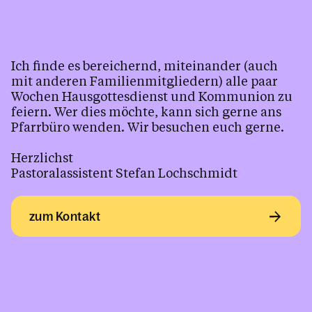
Tod, Beerdigung & Trauer
Kinder & Familie
Ich finde es bereichernd, miteinander (auch
Theodulblettle
mit anderen Familienmitgliedern) alle paar
Wochen Hausgottesdienst und Kommunion zu
Unsere Verstorbenen
feiern. Wer dies möchte, kann sich gerne ans
Pfarrbüro wenden. Wir besuchen euch gerne.
Herzlichst
Kalender
Pastoralassistent Stefan Lochschmidt
Personen
zum Kontakt
Kontakt