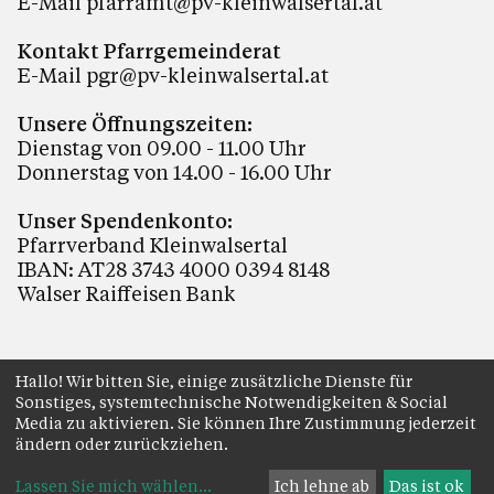
E-Mail
pfarramt@pv-kleinwalsertal.at
Kontakt Pfarrgemeinderat
E-Mail
pgr@pv-kleinwalsertal.at
Unsere Öffnungszeiten:
Dienstag von 09.00 - 11.00 Uhr
Donnerstag von 14.00 - 16.00 Uhr
Unser Spendenkonto:
Pfarrverband Kleinwalsertal
IBAN: AT28 3743 4000 0394 8148
Walser Raiffeisen Bank
Hallo! Wir bitten Sie, einige zusätzliche Dienste für
Sonstiges, systemtechnische Notwendigkeiten & Social
Impressum
Datenschutz
Anmelden
Media zu aktivieren. Sie können Ihre Zustimmung jederzeit
ändern oder zurückziehen.
Lassen Sie mich wählen
...
Ich lehne ab
Das ist ok