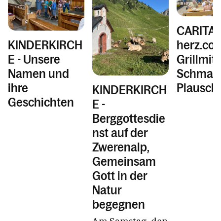
CARITA
KINDERKIRCH
herz.com
E - Unsere
Grillmit
Namen und
Schmaus
ihre
Plausch
KINDERKIRCH
Geschichten
E -
Berggottesdie
nst auf der
Zwerenalp,
Gemeinsam
Gott in der
Natur
begegnen
Am Samstag, den