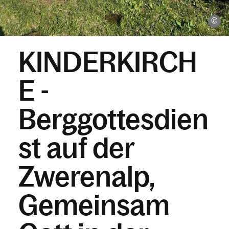
pr
KINDERKIRCH
E -
Berggottesdien
st auf der
Zwerenalp,
Gemeinsam