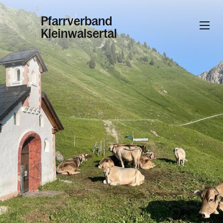
Pfarrverband
Kleinwalsertal
Informationen
Kalender
Personen
Kontakt